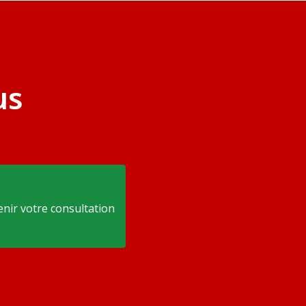
us
nir votre consultation