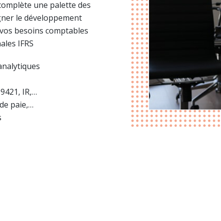
complète une palette des
gner le développement
t vos besoins comptables
nales IFRS
analytiques
 9421, IR,…
 de paie,…
s