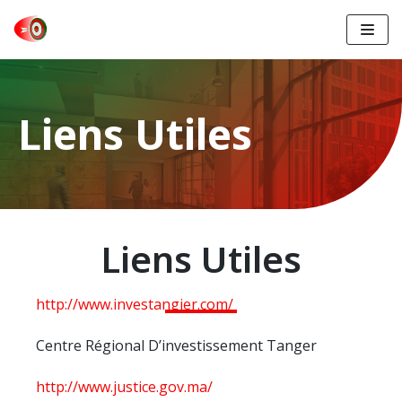
Aller
au
contenu
Liens Utiles
Liens Utiles
http://www.investangier.com/
Centre Régional D’investissement Tanger
http://www.justice.gov.ma/